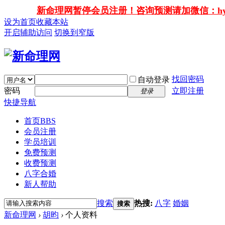
新命理网暂停会员注册！咨询预测请加微信：hy138
设为首页
收藏本站
开启辅助访问
切换到窄版
找回密码
自动登录
密码
立即注册
登录
快捷导航
首页
BBS
会员注册
学员培训
免费预测
收费预测
八字合婚
新人帮助
搜索
热搜:
八字
婚姻
搜索
新命理网
›
胡昀
›
个人资料