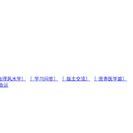
命理风水学〗
〖学习问答〗
〖版主交流〗
〖营养医学篇〗
命运