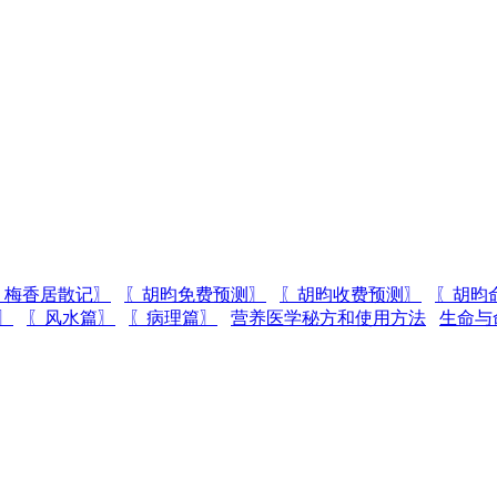
〖梅香居散记〗
〖胡昀免费预测〗
〖胡昀收费预测〗
〖胡昀
〗
〖风水篇〗
〖病理篇〗
营养医学秘方和使用方法
生命与