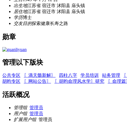
出生地
江苏省 宿迁市 沭阳县 庙头镇
居住地
江苏省 宿迁市 沭阳县 庙头镇
学历
博士
交友目的
探索健康长寿之路
勋章
管理以下版块
公共专区
〖滴天髓新解〗
四柱八字
学员培训
站务管理
胡昀专区
〖网站公告〗
〖胡昀命理风水学〗研究
〖命理篇
活跃概况
管理组
管理员
用户组
管理员
扩展用户组
管理员