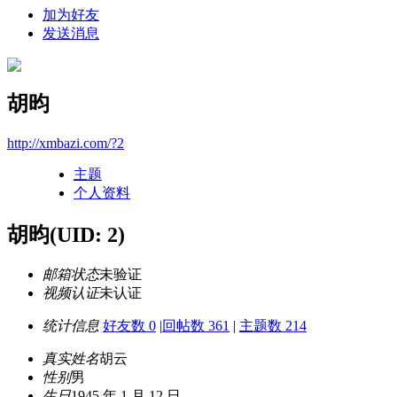
加为好友
发送消息
胡昀
http://xmbazi.com/?2
主题
个人资料
胡昀
(UID: 2)
邮箱状态
未验证
视频认证
未认证
统计信息
好友数 0
|
回帖数 361
|
主题数 214
真实姓名
胡云
性别
男
生日
1945 年 1 月 12 日