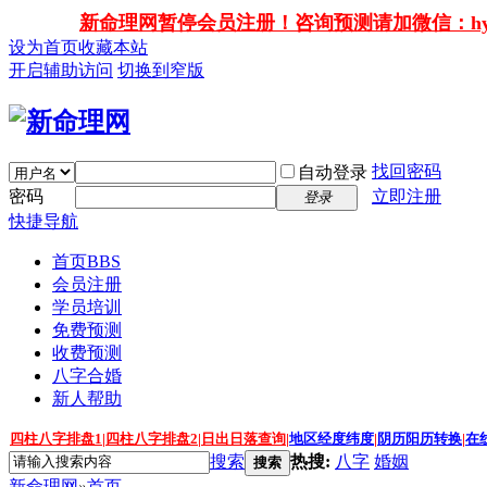
新命理网暂停会员注册！咨询预测请加微信：hy138
设为首页
收藏本站
开启辅助访问
切换到窄版
找回密码
自动登录
密码
立即注册
登录
快捷导航
首页
BBS
会员注册
学员培训
免费预测
收费预测
八字合婚
新人帮助
四柱八字排盘1
|
四柱八字排盘2
|
日出日落查询
|
地区经度纬度
|
阴历阳历转换
|
在
搜索
热搜:
八字
婚姻
搜索
新命理网
»
首页