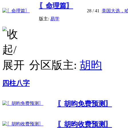
〖命理篇〗
28
/ 41
美国大选，
版主:
易学
分区版主:
胡昀
四柱八字
〖胡昀免费预测〗
〖胡昀收费预测〗