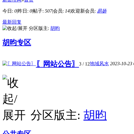
今日:
0
|
昨日:
0
|
帖子:
507
|
会员:
14
|
欢迎新会员:
易扬
最新回复
分区版主:
胡昀
胡昀专区
〖网站公告〗
地域风水
2023-10-23
3
/ 12
分区版主:
胡昀
公共专区