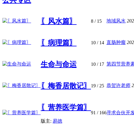
〖风水篇〗
地域风水
202
8
/ 15
〖病理篇〗
直肠肿瘤
202
10
/ 14
生命与命运
第四节营养
10
/ 17
〖梅香居散记〗
恭贺许老师
2
19
/ 25
〖营养医学篇〗
91
/ 166
寻求合伙开
版主:
易德