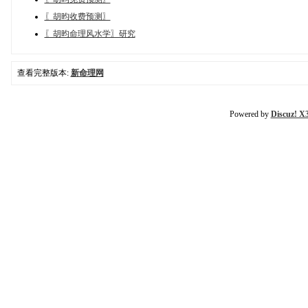
〖胡昀收费预测〗
〖胡昀命理风水学〗研究
查看完整版本:
新命理网
Powered by
Discuz! X3