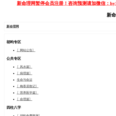
新命理网暂停会员注册！咨询预测请加微信：hy1385
新命理
新命理网
胡昀专区
〖网站公告〗
公共专区
〖风水篇〗
〖病理篇〗
生命与命运
〖梅香居散记〗
〖营养医学篇〗
〖命理篇〗
四柱八字
〖胡昀免费预测〗