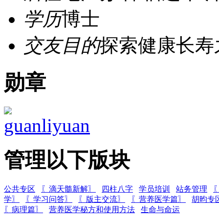
学历
博士
交友目的
探索健康长寿
勋章
管理以下版块
公共专区
〖滴天髓新解〗
四柱八字
学员培训
站务管理
学〗
〖学习问答〗
〖版主交流〗
〖营养医学篇〗
胡昀专
〖病理篇〗
营养医学秘方和使用方法
生命与命运