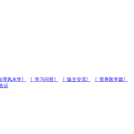
命理风水学〗
〖学习问答〗
〖版主交流〗
〖营养医学篇〗
命运