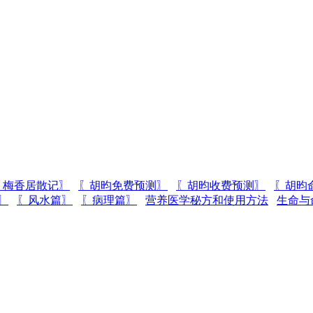
〖梅香居散记〗
〖胡昀免费预测〗
〖胡昀收费预测〗
〖胡昀
〗
〖风水篇〗
〖病理篇〗
营养医学秘方和使用方法
生命与