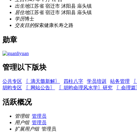
出生地
江苏省 宿迁市 沭阳县 庙头镇
居住地
江苏省 宿迁市 沭阳县 庙头镇
学历
博士
交友目的
探索健康长寿之路
勋章
管理以下版块
公共专区
〖滴天髓新解〗
四柱八字
学员培训
站务管理
胡昀专区
〖网站公告〗
〖胡昀命理风水学〗研究
〖命理篇
活跃概况
管理组
管理员
用户组
管理员
扩展用户组
管理员