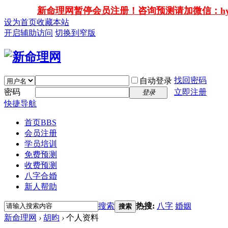
新命理网暂停会员注册！咨询预测请加微信：hy138
设为首页
收藏本站
开启辅助访问
切换到窄版
找回密码
自动登录
密码
立即注册
登录
快捷导航
首页
BBS
会员注册
学员培训
免费预测
收费预测
八字合婚
新人帮助
搜索
热搜:
八字
婚姻
搜索
新命理网
›
胡昀
›
个人资料