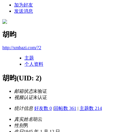
加为好友
发送消息
胡昀
http://xmbazi.com/?2
主题
个人资料
胡昀
(UID: 2)
邮箱状态
未验证
视频认证
未认证
统计信息
好友数 0
|
回帖数 361
|
主题数 214
真实姓名
胡云
性别
男
生日
1945 年 1 月 12 日