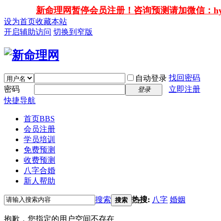
新命理网暂停会员注册！咨询预测请加微信：hy138
设为首页
收藏本站
开启辅助访问
切换到窄版
找回密码
自动登录
密码
立即注册
登录
快捷导航
首页
BBS
会员注册
学员培训
免费预测
收费预测
八字合婚
新人帮助
搜索
热搜:
八字
婚姻
搜索
抱歉，您指定的用户空间不存在