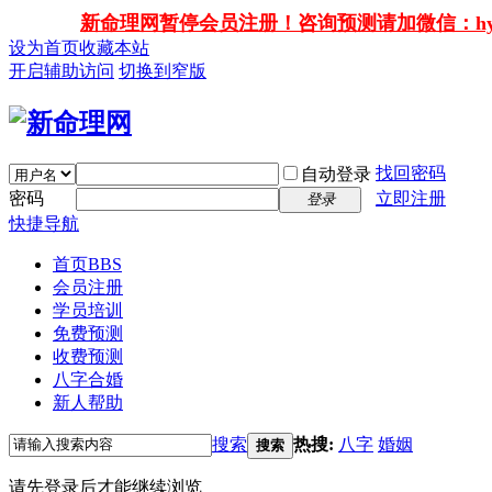
新命理网暂停会员注册！咨询预测请加微信：hy138
设为首页
收藏本站
开启辅助访问
切换到窄版
找回密码
自动登录
密码
立即注册
登录
快捷导航
首页
BBS
会员注册
学员培训
免费预测
收费预测
八字合婚
新人帮助
搜索
热搜:
八字
婚姻
搜索
请先登录后才能继续浏览