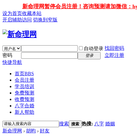
新命理网暂停会员注册！咨询预测请加微信：hy138
设为首页
收藏本站
开启辅助访问
切换到窄版
找回密码
自动登录
密码
立即注册
登录
快捷导航
首页
BBS
会员注册
学员培训
免费预测
收费预测
八字合婚
新人帮助
搜索
热搜:
八字
婚姻
搜索
新命理网
›
胡昀
›
好友