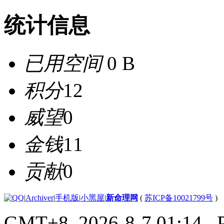
统计信息
已用空间
0 B
积分
12
威望
0
金钱
11
贡献
0
|
Archiver
|
手机版
|
小黑屋
|
新命理网
(
苏ICP备10021799号
)
GMT+8, 2026-8-7 01:14
, 